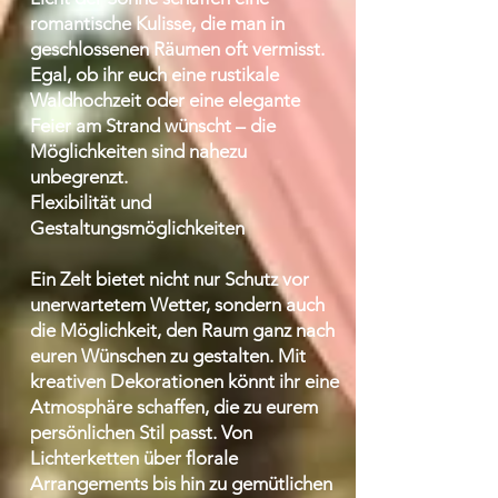
romantische Kulisse, die man in
geschlossenen Räumen oft vermisst.
Egal, ob ihr euch eine rustikale
Waldhochzeit oder eine elegante
Feier am Strand wünscht – die
Möglichkeiten sind nahezu
unbegrenzt.
Flexibilität und
Gestaltungsmöglichkeiten
Ein Zelt bietet nicht nur Schutz vor
unerwartetem Wetter, sondern auch
die Möglichkeit, den Raum ganz nach
euren Wünschen zu gestalten. Mit
kreativen Dekorationen könnt ihr eine
Atmosphäre schaffen, die zu eurem
persönlichen Stil passt. Von
Lichterketten über florale
Arrangements bis hin zu gemütlichen