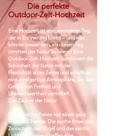
Die perfekte
Outdoor-Zelt-Hochzeit
Eine Hochzeit ist ein besonderer Tag,
der in Erinnerung bleibt – und was
könnte besser sein, als diesen Tag
inmitten der Natur zu feiern? Eine
Outdoor-Zelt-Hochzeit kombiniert die
Schönheit der Natur mit der
Flexibilität eines Zeltes und schafft so
eine einzigartige Atmosphäre, die das
Gefühl von Freiheit und
Unbeschwertheit vermittelt.
Der Zauber der Natur
Eine Feier im Freien hat einen ganz
eigenen Charme. Die sanfte Brise, das
Zwitschern der Vögel und das sanfte
Licht der Sonne schaffen eine