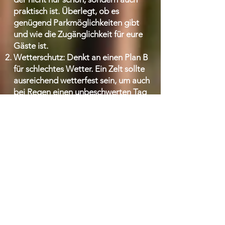
praktisch ist. Überlegt, ob es
genügend Parkmöglichkeiten gibt
und wie die Zugänglichkeit für eure
Gäste ist.
Wetterschutz: Denkt an einen Plan B
für schlechtes Wetter. Ein Zelt sollte
ausreichend wetterfest sein, um auch
bei Regen einen unbeschwerten Tag
zu garantieren.
Dekoration: Nutzt die natürliche
Umgebung, um euer Zelt zu
dekorieren. Blüten, Äste und
Lichterketten können eine
zauberhafte Atmosphäre schaffen.
Beleuchtung: Eine gute Beleuchtung
ist entscheidend. Nutzt Kerzen,
Laternen und Lichterketten, um eine
romantische Stimmung zu erzeugen,
sobald die Sonne untergeht.